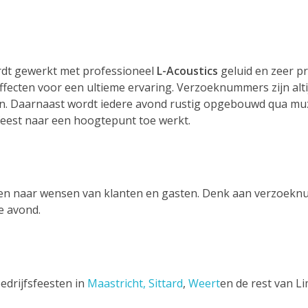
ordt gewerkt met professioneel
L-Acoustics
geluid en zeer p
ffecten voor een ultieme ervaring. Verzoeknummers zijn alt
n. Daarnaast wordt iedere avond rustig opgebouwd qua mu
 feest naar een hoogtepunt toe werkt.
eren naar wensen van klanten en gasten. Denk aan verzoek
e avond.
edrijfsfeesten in
Maastricht,
Sittard
,
Weert
en de rest van L