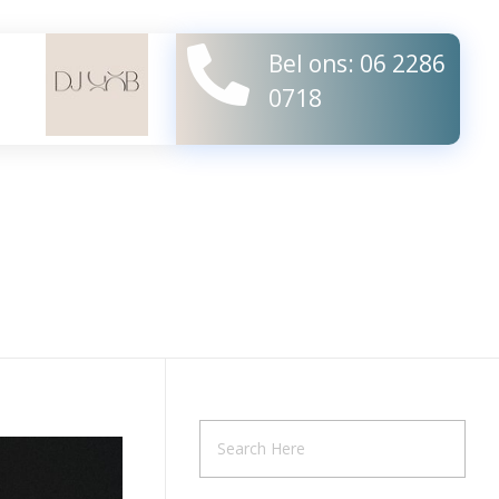
Bel ons: 06 2286
0718
DJ Göb
Welkom bij DJ Göb, uw Allround & Wedding DJ