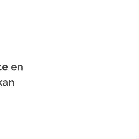
te
en
kan