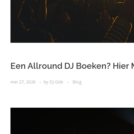
Een Allround DJ Boeken? Hier 
mei 27, 2026
by
DJ Göb
Blog