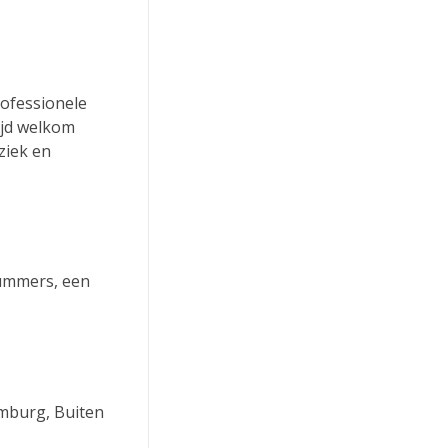
rofessionele
ijd welkom
ziek en
nummers, een
imburg, Buiten