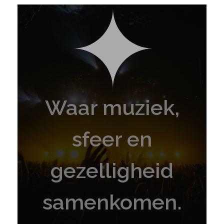
Waar muziek,
sfeer en
gezelligheid
samenkomen.