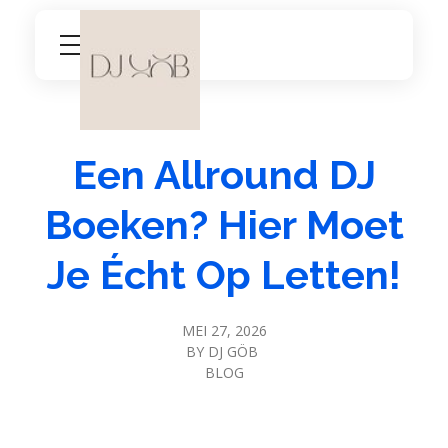
DJ Göb
Welkom bij DJ Göb, uw Allround & Wedding DJ
Een Allround DJ
Boeken? Hier Moet
Je Écht Op Letten!
MEI 27, 2026
BY
DJ GÖB
BLOG